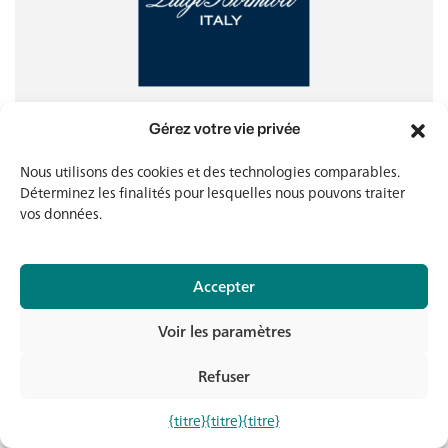
Gérez votre vie privée
Luigi Bormioli
Nous utilisons des cookies et des technologies comparables.
La manufacture de verre Luigi Bormioli a pour ambition
Déterminez les finalités pour lesquelles nous pouvons traiter
d'allier le design italien aux technologies de fabrication
vos données.
les plus modernes pour garantir une qualité maximale.
Accepter
En savoir plus
En savoir plus
Voir les paramètres
Refuser
Con
{titre}
{titre}
{titre}