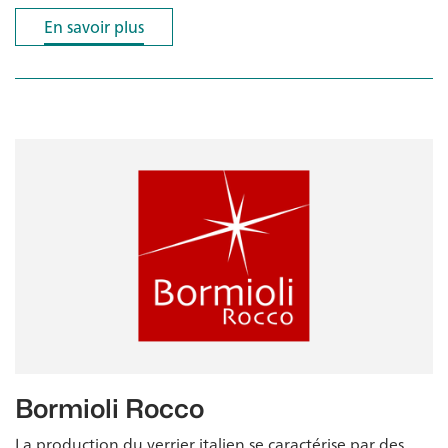
En savoir plus
En savoir plus
Bormioli Rocco
La production du verrier italien se caractérise par des