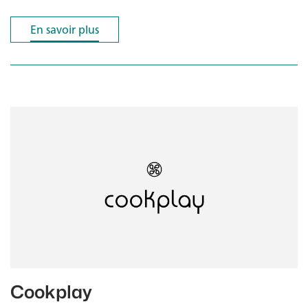
En savoir plus
En savoir plus
Cookplay