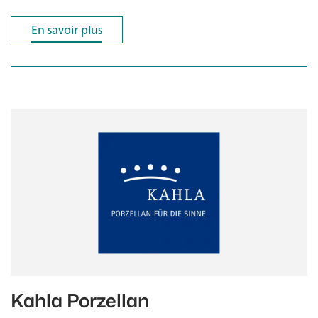
En savoir plus
En savoir plus
Kahla Porzellan