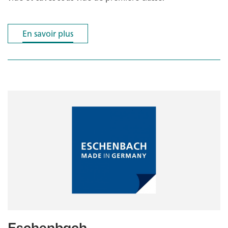
En savoir plus
En savoir plus
Eschenbach