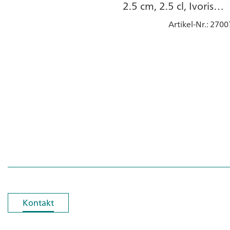
2.5 cm, 2.5 cl, Ivoris
weiss, Porzellan
Artikel-Nr.
: 2700
Kontakt
Kontakt