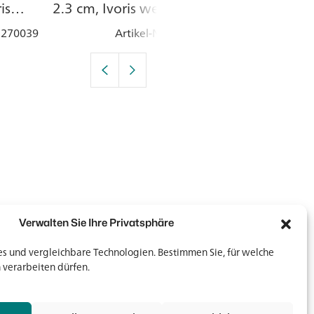
is
2.3 cm, Ivoris weiss,
cm, Edelstahl
Porzellan
: 270039
Artikel-Nr.
: 270007
Artik
Verwalten Sie Ihre Privatsphäre
 und vergleichbare Technologien. Bestimmen Sie, für welche
 verarbeiten dürfen.
Newsletter
Newsletter