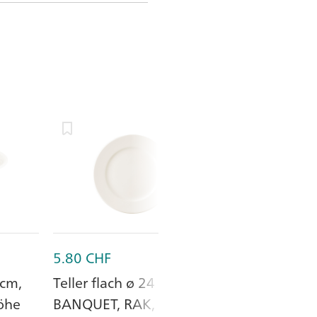
5.80
CHF
11.35
CHF
 cm,
Teller flach ø 24 cm,
Löffel länge 3
öhe
BANQUET, RAK, Höhe
BANQUET, APS,