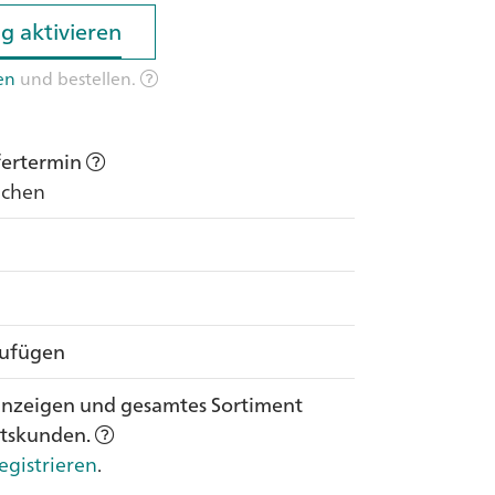
g aktivieren
g aktivieren
en
und bestellen.
efertermin
Wochen
zufügen
anzeigen und gesamtes Sortiment
ftskunden.
egistrieren
.