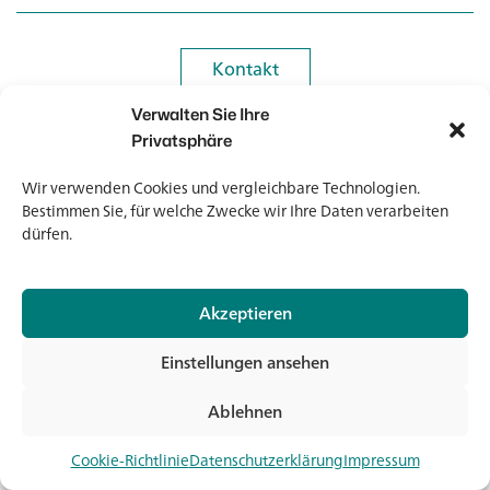
Kontakt
Kontakt
Verwalten Sie Ihre
Newsletter
Newsletter
Privatsphäre
Wir verwenden Cookies und vergleichbare Technologien.
Bestimmen Sie, für welche Zwecke wir Ihre Daten verarbeiten
dürfen.
© 2026 Banholzer AG
Akzeptieren
Impressum
Datenschutz
Einstellungen ansehen
AGB
Medien & Downloads
Ablehnen
Jet
Cookie-Richtlinie
Datenschutzerklärung
Impressum