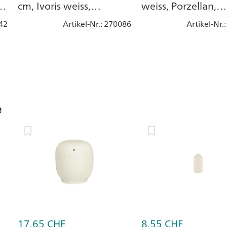
cm, Ivoris weiss,
weiss, Porzellan,
Porzellan
stapelbar
42
Artikel-Nr.
: 270086
Artikel-Nr.
e
17.65
CHF
8.55
CHF