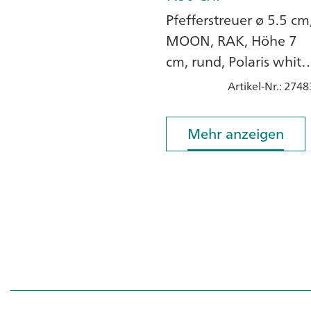
Pfefferstreuer ø 5.5 cm
MOON, RAK, Höhe 7
cm, rund, Polaris white
Porzellan
Artikel-Nr.
: 2748
Mehr anzeigen
Mehr anzeigen