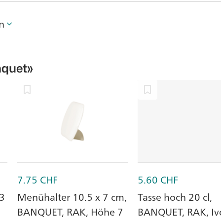
n
quet»
7.75
CHF
5.60
CHF
13
Menühalter 10.5 x 7 cm,
Tasse hoch 20 cl,
BANQUET, RAK, Höhe 7
BANQUET, RAK, Ivo