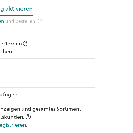
g aktivieren
g aktivieren
en
und bestellen.
efertermin
Wochen
zufügen
anzeigen und gesamtes Sortiment
ftskunden.
egistrieren
.