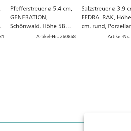
,
Pfefferstreuer ø 5.4 cm,
Salzstreuer ø 3.9 
GENERATION,
FEDRA, RAK, Höhe
,
Schönwald, Höhe 58
cm, rund, Porzella
mm, Rund, Uni Weiss,
31
Artikel-Nr.
: 260868
Artikel-Nr.
Porzellan