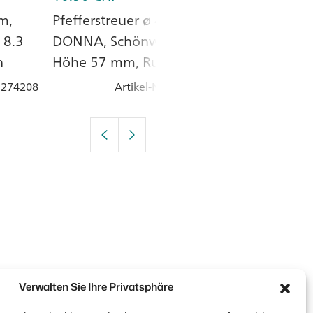
cm,
Pfefferstreuer ø 4.7 cm,
Pfefferstreuer
 8.3
DONNA, Schönwald,
cm, WHITEWA
n
Höhe 57 mm, Rund, Uni
Churchill, Run
Weiss, Porzellan
Porzellan
: 274208
Artikel-Nr.
: 223037
Artik
Verwalten Sie Ihre Privatsphäre