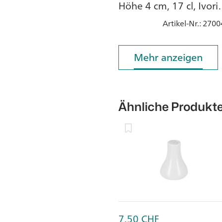
Höhe 4 cm, 17 cl, Ivoris
weiss, Porzellan
Artikel-Nr.
: 2700
Mehr anzeigen
Mehr anzeigen
Ähnliche Produkt
7.50
CHF