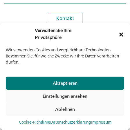
Kontakt
Kontakt
Verwalten Sie Ihre
Newsletter
Newsletter
Privatsphäre
Wir verwenden Cookies und vergleichbare Technologien.
Bestimmen Sie, für welche Zwecke wir Ihre Daten verarbeiten
dürfen.
© 2026 Banholzer AG
Akzeptieren
Impressum
Datenschutz
Einstellungen ansehen
AGB
Medien & Downloads
Ablehnen
Jet
Cookie-Richtlinie
Datenschutzerklärung
Impressum