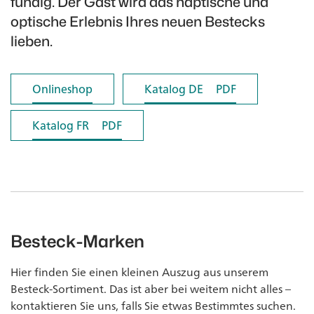
fündig. Der Gast wird das haptische und
optische Erlebnis Ihres neuen Bestecks
lieben.
Onlineshop
Onlineshop
Katalog DE
Katalog DE
PDF
PDF
Katalog FR
Katalog FR
PDF
PDF
Besteck-Marken
Hier finden Sie einen kleinen Auszug aus unserem
Besteck-Sortiment. Das ist aber bei weitem nicht alles –
kontaktieren Sie uns, falls Sie etwas Bestimmtes suchen.