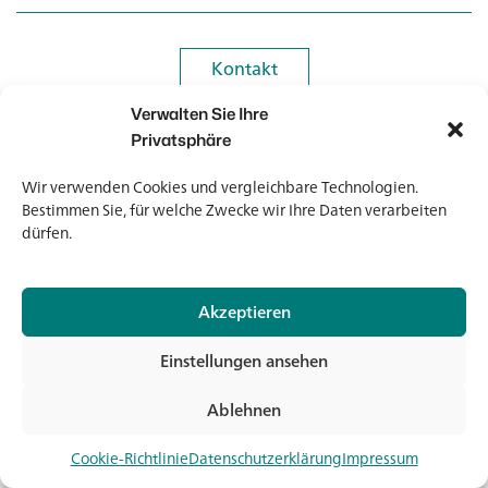
Kontakt
Kontakt
Verwalten Sie Ihre
Newsletter
Newsletter
Privatsphäre
Wir verwenden Cookies und vergleichbare Technologien.
Bestimmen Sie, für welche Zwecke wir Ihre Daten verarbeiten
dürfen.
© 2026 Banholzer AG
Akzeptieren
Impressum
Datenschutz
Einstellungen ansehen
AGB
Medien & Downloads
Ablehnen
Jet
Cookie-Richtlinie
Datenschutzerklärung
Impressum