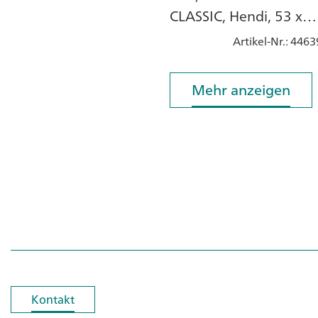
CLASSIC, Hendi, 53 x
32.5 cm, 9 l, Rechtecki
Artikel-Nr.
: 4463
Mehr anzeigen
Mehr anzeigen
Kontakt
Kontakt