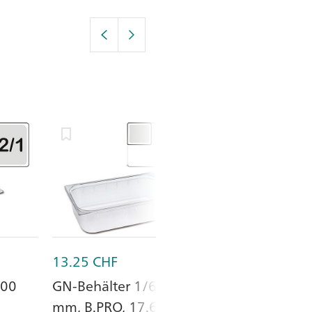
13.25
CHF
33.30
CHF
200
GN-Behälter 1/6-150
GN Einsatz 1
mm, B.PRO, 17.6 x 16.2
mm, SUPERBO