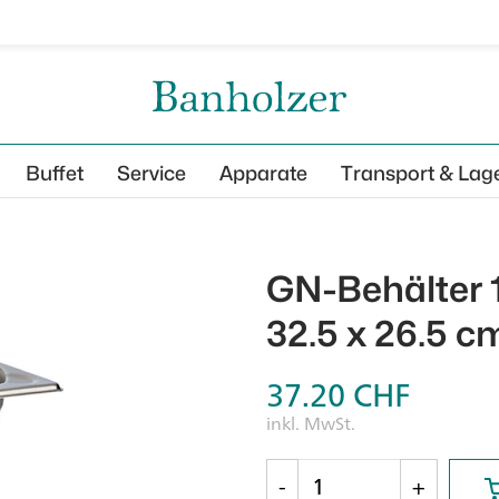
Buffet
Service
Apparate
Transport & Lag
GN-Behälter 
32.5 x 26.5 c
37.20
CHF
inkl. MwSt.
-
+