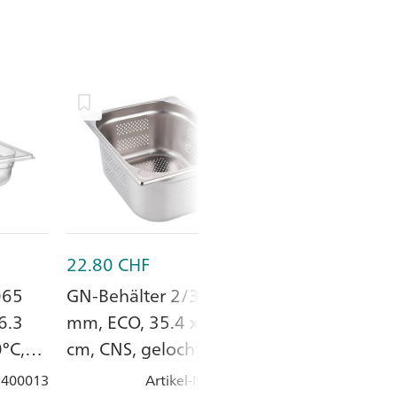
22.80
CHF
14.65
CHF
065
GN-Behälter 2/3-065
GN-Deckel 1/1
6.3
mm, ECO, 35.4 x 32.5
x 32.5 cm, Po
°C,
cm, CNS, gelocht
: 400013
Artikel-Nr.
: 400080
Artik