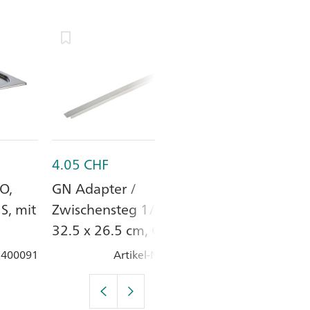
4.05
CHF
30.25
CHF
O,
GN Adapter /
GN-Deckel 1/2
S, mit
Zwischensteg 1/2, ECO,
32.5 x 26.5 c
32.5 x 26.5 cm, CNS
Silikon Transp
Deckel
: 400091
Artikel-Nr.
: 400100
Artik