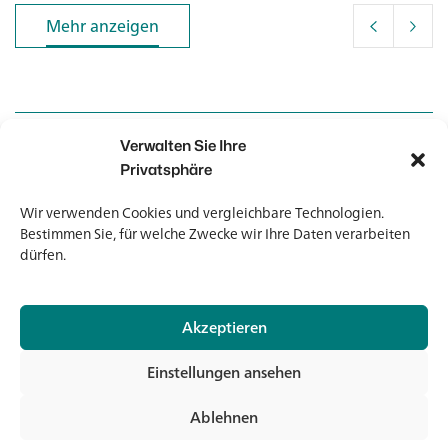
Mehr anzeigen
Mehr anzeigen
Verwalten Sie Ihre
Kontakt
Kontakt
Privatsphäre
Wir verwenden Cookies und vergleichbare Technologien.
Newsletter
Newsletter
Bestimmen Sie, für welche Zwecke wir Ihre Daten verarbeiten
dürfen.
Akzeptieren
© 2026 Banholzer AG
Einstellungen ansehen
Impressum
Datenschutz
Ablehnen
AGB