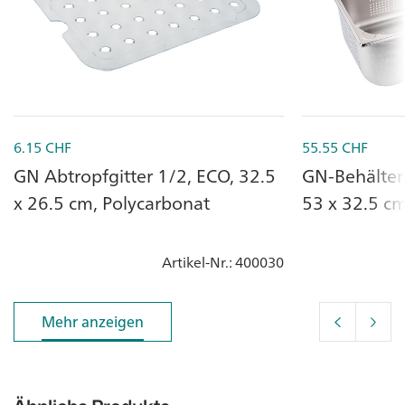
6.15
CHF
55.55
CHF
GN Abtropfgitter 1/2, ECO, 32.5
GN-Behälter
x 26.5 cm, Polycarbonat
53 x 32.5 cm
Artikel-Nr.
: 400030
Mehr anzeigen
Mehr anzeigen