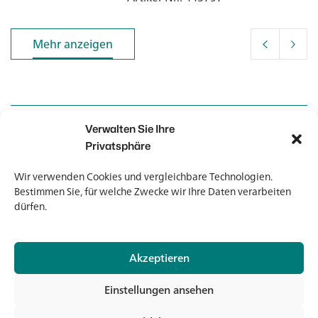
Mehr anzeigen
Mehr anzeigen
Verwalten Sie Ihre
Kontakt
Kontakt
Privatsphäre
Wir verwenden Cookies und vergleichbare Technologien.
Newsletter
Newsletter
Bestimmen Sie, für welche Zwecke wir Ihre Daten verarbeiten
dürfen.
Akzeptieren
© 2026 Banholzer AG
Einstellungen ansehen
Impressum