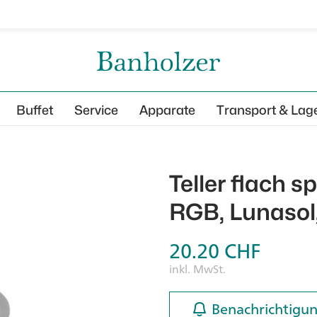
Buffet
Service
Apparate
Transport & Lag
Teller flach s
RGB, Lunasol,
20.20
CHF
inkl. MwSt.
Benachrichtigun
Benachrichtigun