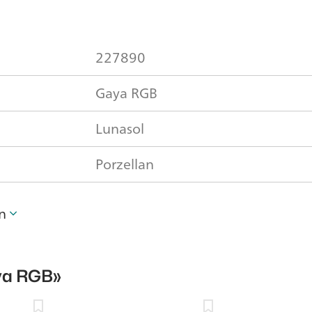
227890
Gaya RGB
Lunasol
Porzellan
n
ya RGB»