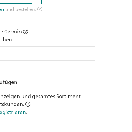
en
und bestellen.
efertermin
Wochen
zufügen
anzeigen und gesamtes Sortiment
ftskunden.
egistrieren
.