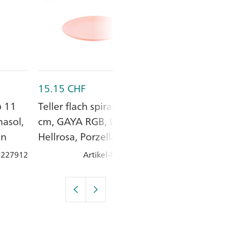
15.15
CHF
10.00
CHF
ø 11
Teller flach spirale ø 23
Schüssel spira
asol,
cm, GAYA RGB, Lunasol,
cm, GAYA RGB,
an
Hellrosa, Porzellan
Taupe, Porzel
: 227912
Artikel-Nr.
: 227880
Artik