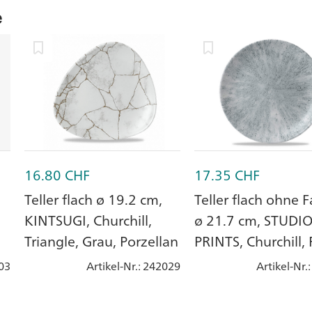
e
16.80
CHF
17.35
CHF
Teller flach ø 19.2 cm,
Teller flach ohne 
KINTSUGI, Churchill,
ø 21.7 cm, STUDI
Triangle, Grau, Porzellan
PRINTS, Churchill,
Stone Pearl Grey
03
Artikel-Nr.
: 242029
Artikel-Nr.