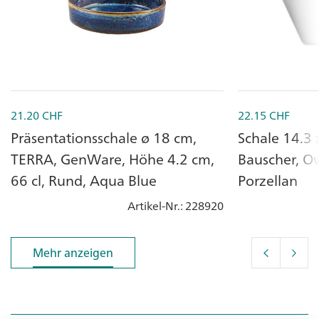
21.20
CHF
22.15
CHF
Präsentationsschale ø 18 cm,
Schale 14.3 
TERRA, GenWare, Höhe 4.2 cm,
Bauscher, Ov
66 cl, Rund, Aqua Blue
Porzellan
Artikel-Nr.
: 228920
Mehr anzeigen
Mehr anzeigen