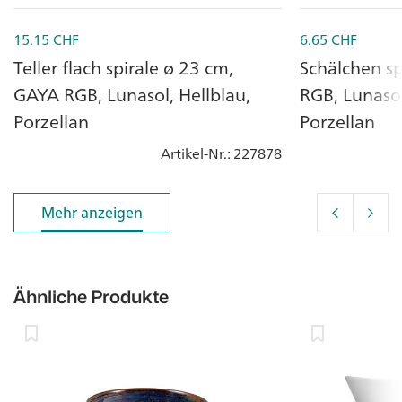
15.15
CHF
6.65
CHF
Teller flach spirale ø 23 cm,
Schälchen sp
GAYA RGB, Lunasol, Hellblau,
RGB, Lunasol
Porzellan
Porzellan
Artikel-Nr.
: 227878
Mehr anzeigen
Mehr anzeigen
Ähnliche Produkte