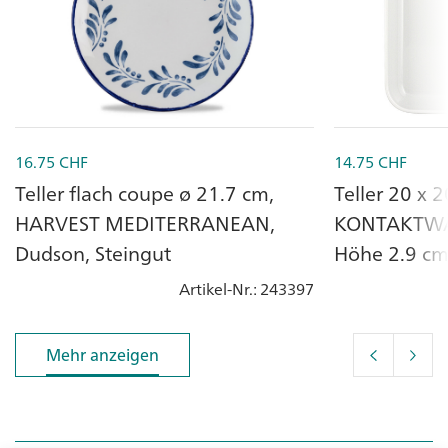
16.75
CHF
14.75
CHF
Teller flach coupe ø 21.7 cm,
Teller 20 x 
HARVEST MEDITERRANEAN,
KONTAKTWÄ
Dudson, Steingut
Höhe 2.9 cm,
Porzellan
Artikel-Nr.
: 243397
Mehr anzeigen
Mehr anzeigen