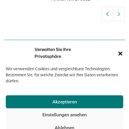
Verwalten Sie Ihre
Kontakt
Kontakt
Privatsphäre
Wir verwenden Cookies und vergleichbare Technologien.
Newsletter
Newsletter
Bestimmen Sie, für welche Zwecke wir Ihre Daten verarbeiten
dürfen.
Akzeptieren
© 2026 Banholzer AG
Einstellungen ansehen
Impressum
Datenschutz
Ablehnen