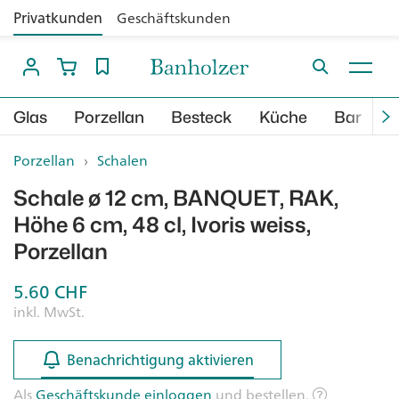
Privatkunden
Geschäftskunden
Glas
Porzellan
Besteck
Küche
Bar
B
Porzellan
›
Schalen
Schale ø 12 cm, BANQUET, RAK,
Höhe 6 cm, 48 cl, Ivoris weiss,
Porzellan
5.60
CHF
inkl. MwSt.
Benachrichtigung aktivieren
Benachrichtigung aktivieren
Als
Geschäftskunde einloggen
und bestellen.