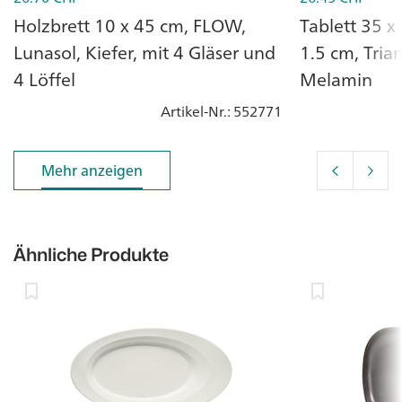
Holzbrett 10 x 45 cm, FLOW,
Tablett 35 
Lunasol, Kiefer, mit 4 Gläser und
1.5 cm, Trian
4 Löffel
Melamin
Artikel-Nr.
: 552771
Mehr anzeigen
Mehr anzeigen
Ähnliche Produkte