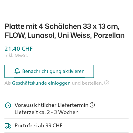
Platte mit 4 Schälchen 33 x 13 cm,
FLOW, Lunasol, Uni Weiss, Porzellan
21.40
CHF
inkl. MwSt.
Benachrichtigung aktivieren
Benachrichtigung aktivieren
Als
Geschäftskunde einloggen
und bestellen.
Voraussichtlicher Liefertermin
Lieferzeit ca. 2 - 3 Wochen
Portofrei ab
99 CHF