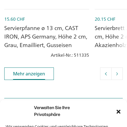
15.60
CHF
20.15
CHF
Servierpfanne ø 13 cm, CAST
Servierbrett 
IRON, APS Germany, Höhe 2 cm,
cm, Höhe 2 
Grau, Emailliert, Gusseisen
Akazienholz,
Artikel-Nr.
: 511335
Mehr anzeigen
Mehr anzeigen
Verwalten Sie Ihre
Kontakt
Kontakt
Privatsphäre
Wir verwenden Cookies und vergleichbare Technologien.