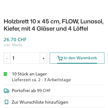
Holzbrett 10 x 45 cm, FLOW, Lunasol,
Kiefer, mit 4 Gläser und 4 Löffel
26.70
CHF
inkl. MwSt.
In den Warenkorb
In den Warenkorb
-
+
10 Stück an Lager
Lieferzeit ca. 2 - 3 Arbeitstage
Portofrei ab
99 CHF
Zur Wunschliste hinzufügen