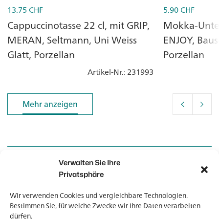
13.75
CHF
5.90
CHF
Cappuccinotasse 22 cl, mit GRIP,
Mokka-Unter
MERAN, Seltmann, Uni Weiss
ENJOY, Bausc
Glatt, Porzellan
Porzellan
Artikel-Nr.
: 231993
Mehr anzeigen
Mehr anzeigen
Verwalten Sie Ihre
Kontakt
Kontakt
Privatsphäre
Wir verwenden Cookies und vergleichbare Technologien.
Newsletter
Newsletter
Bestimmen Sie, für welche Zwecke wir Ihre Daten verarbeiten
dürfen.