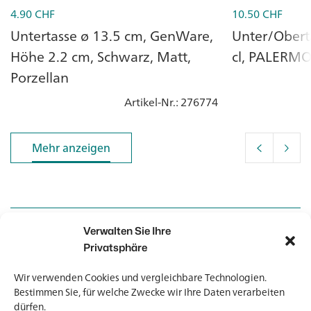
4.90
CHF
10.50
CHF
Untertasse ø 13.5 cm, GenWare,
Unter/Obert
Höhe 2.2 cm, Schwarz, Matt,
cl, PALERMO,
Porzellan
Artikel-Nr.
: 276774
Mehr anzeigen
Mehr anzeigen
Verwalten Sie Ihre
Kontakt
Kontakt
Privatsphäre
Wir verwenden Cookies und vergleichbare Technologien.
Newsletter
Newsletter
Bestimmen Sie, für welche Zwecke wir Ihre Daten verarbeiten
dürfen.