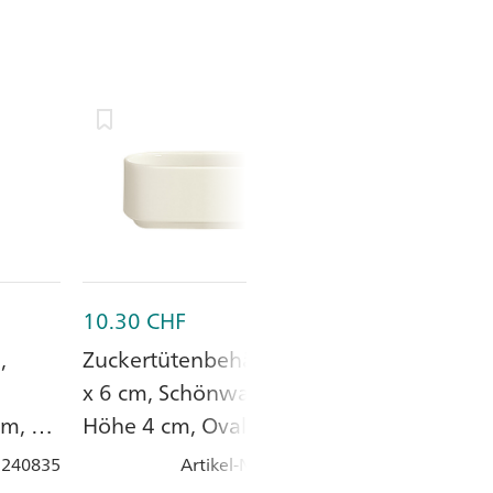
10.30
CHF
23.85
CHF
,
Zuckertütenbehälter 10
Zuckerdose 26
x 6 cm, Schönwald,
LIMITS, Seltm
cm, ø
Höhe 4 cm, Oval, Uni
Weiss, Porzell
e,
Weiss, Porzellan
: 240835
Artikel-Nr.
: 260617
Artik