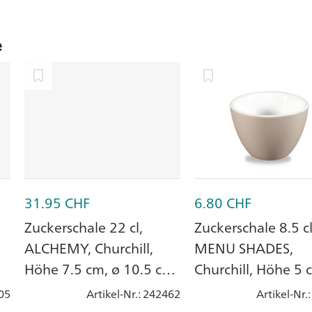
e
31.95
CHF
6.80
CHF
Zuckerschale 22 cl,
Zuckerschale 8.5 cl
ALCHEMY, Churchill,
MENU SHADES,
Höhe 7.5 cm, ø 10.5 cm,
Churchill, Höhe 5 
Platinum, Steingut
7 cm, Rund, Smok
05
Artikel-Nr.
: 242462
Artikel-Nr.
Steingut