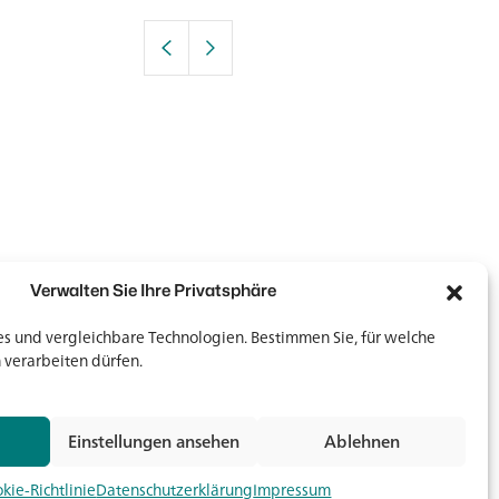
Verwalten Sie Ihre Privatsphäre
 und vergleichbare Technologien. Bestimmen Sie, für welche
 verarbeiten dürfen.
Newsletter
Newsletter
Einstellungen ansehen
Ablehnen
Jetz
kie-Richtlinie
Datenschutzerklärung
Impressum
Medien & Downloads