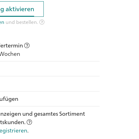
g aktivieren
g aktivieren
en
und bestellen.
efertermin
8 Wochen
zufügen
anzeigen und gesamtes Sortiment
ftskunden.
egistrieren
.