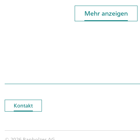
Mehr anzeigen
Mehr anzeigen
Kontakt
Kontakt
© 2026 Banholzer AG