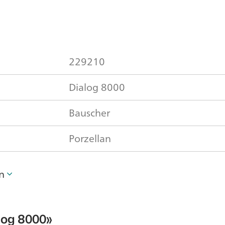
229210
Dialog 8000
Bauscher
Porzellan
n
log 8000»