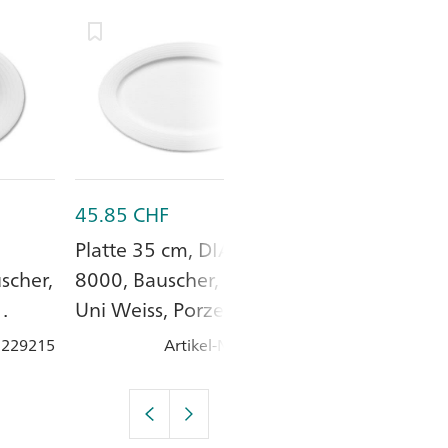
45.85
CHF
12.10
CHF
Platte 35 cm, DIALOG
Suppen-Oberta
scher,
8000, Bauscher, Oval,
DIALOG 8000,
Uni Weiss, Porzellan
Uni Weiss, ø 9
Höhe 5.4 cm
: 229215
Artikel-Nr.
: 229230
Artik