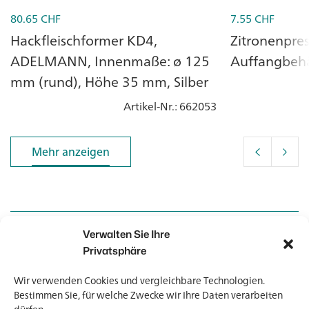
80.65
CHF
7.55
CHF
Hackfleischformer KD4,
Zitronenpres
ADELMANN, Innenmaße: ø 125
Auffangbehäl
mm (rund), Höhe 35 mm, Silber
Artikel-Nr.
: 662053
Mehr anzeigen
Mehr anzeigen
Verwalten Sie Ihre
Kontakt
Kontakt
Privatsphäre
Wir verwenden Cookies und vergleichbare Technologien.
Newsletter
Newsletter
Bestimmen Sie, für welche Zwecke wir Ihre Daten verarbeiten