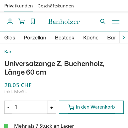
Privatkunden
Geschäftskunden
Glas
Porzellan
Besteck
Küche
Bar
B
Bar
Universalzange Z, Buchenholz,
Länge 60 cm
28.05
CHF
inkl. MwSt.
In den Warenkorb
In den Warenkorb
-
+
Mehr als 7 Stück an Lager