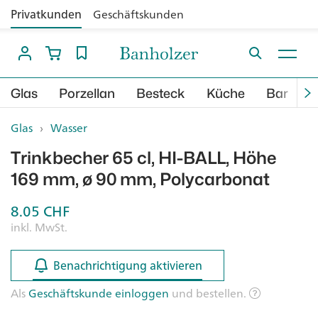
Privatkunden
Geschäftskunden
Glas
Porzellan
Besteck
Küche
Bar
B
Glas
›
Wasser
Trinkbecher 65 cl, HI-BALL, Höhe
169 mm, ø 90 mm, Polycarbonat
8.05
CHF
inkl. MwSt.
Benachrichtigung aktivieren
Benachrichtigung aktivieren
Als
Geschäftskunde einloggen
und bestellen.