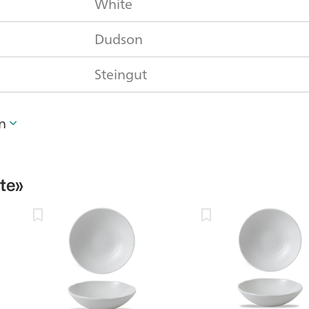
White
Dudson
Steingut
n
te»