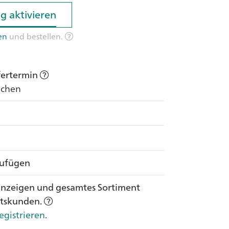
g aktivieren
g aktivieren
en
und bestellen.
efertermin
Wochen
zufügen
anzeigen und gesamtes Sortiment
ftskunden.
egistrieren
.