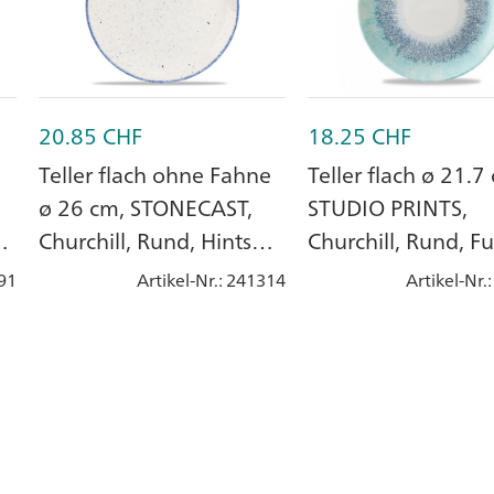
20.85
CHF
18.25
CHF
Teller flach ohne Fahne
Teller flach ø 21.7
ø 26 cm, STONECAST,
STUDIO PRINTS,
Churchill, Rund, Hints
Churchill, Rund, F
Indigo Blue, Porzellan
Aquamarine, Stei
91
Artikel-Nr.
: 241314
Artikel-Nr.