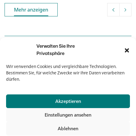
Mehr anzeigen
Mehr anzeigen
Verwalten Sie Ihre
Kontakt
Kontakt
Privatsphäre
Wir verwenden Cookies und vergleichbare Technologien.
Newsletter
Newsletter
Bestimmen Sie, für welche Zwecke wir Ihre Daten verarbeiten
dürfen.
Akzeptieren
© 2026 Banholzer AG
Einstellungen ansehen
Impressum
Datenschutz
Ablehnen
AGB