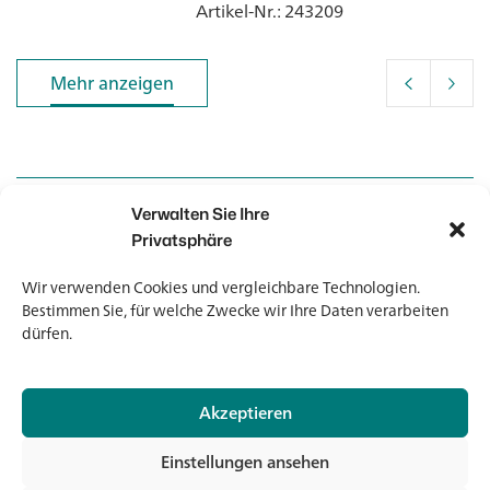
Artikel-Nr.
: 243209
Mehr anzeigen
Mehr anzeigen
Verwalten Sie Ihre
Kontakt
Kontakt
Privatsphäre
Wir verwenden Cookies und vergleichbare Technologien.
Newsletter
Newsletter
Bestimmen Sie, für welche Zwecke wir Ihre Daten verarbeiten
dürfen.
Akzeptieren
© 2026 Banholzer AG
Einstellungen ansehen
Impressum