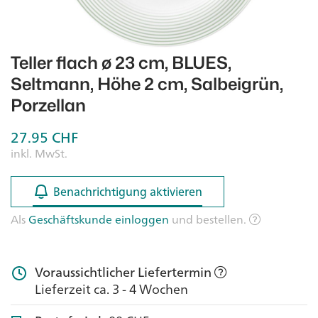
Teller flach ø 23 cm, BLUES,
Seltmann, Höhe 2 cm, Salbeigrün,
Porzellan
27.95
CHF
inkl. MwSt.
Benachrichtigung aktivieren
Benachrichtigung aktivieren
Als
Geschäftskunde einloggen
und bestellen.
Voraussichtlicher Liefertermin
Lieferzeit ca. 3 - 4 Wochen