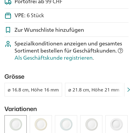
Portofrei ab
99 CHF
VPE:
6 Stück
Zur Wunschliste hinzufügen
Spezialkonditionen anzeigen und gesamtes
Sortiment bestellen für Geschäftskunden.
Als Geschäftskunde registrieren
.
Grösse
⌀ 16.8 cm, Höhe 16 mm
⌀ 21.8 cm, Höhe 21 mm
⌀
Variationen