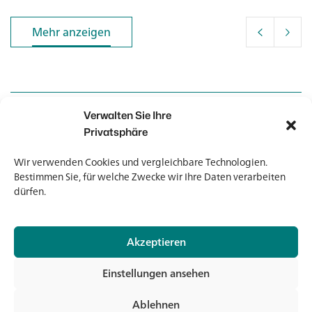
Mehr anzeigen
Mehr anzeigen
Verwalten Sie Ihre
Kontakt
Kontakt
Privatsphäre
Wir verwenden Cookies und vergleichbare Technologien.
Newsletter
Newsletter
Bestimmen Sie, für welche Zwecke wir Ihre Daten verarbeiten
dürfen.
Akzeptieren
© 2026 Banholzer AG
Einstellungen ansehen
Impressum
Datenschutz
Ablehnen