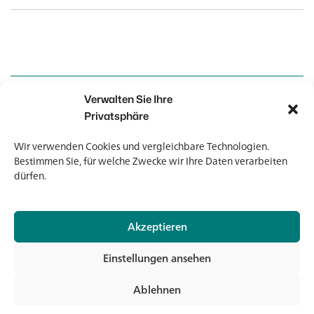
Verwalten Sie Ihre
Kontakt
Kontakt
Privatsphäre
Wir verwenden Cookies und vergleichbare Technologien.
Newsletter
Newsletter
Bestimmen Sie, für welche Zwecke wir Ihre Daten verarbeiten
dürfen.
Akzeptieren
© 2026 Banholzer AG
Einstellungen ansehen
Impressum
Datenschutz
Ablehnen
AGB
Jet