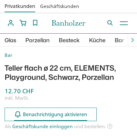
Privatkunden
Geschäftskunden
Glas
Porzellan
Besteck
Küche
Bar
B
Bar
Teller flach ø 22 cm, ELEMENTS,
Playground, Schwarz, Porzellan
12.70
CHF
inkl. MwSt.
Benachrichtigung aktivieren
Benachrichtigung aktivieren
Als
Geschäftskunde einloggen
und bestellen.