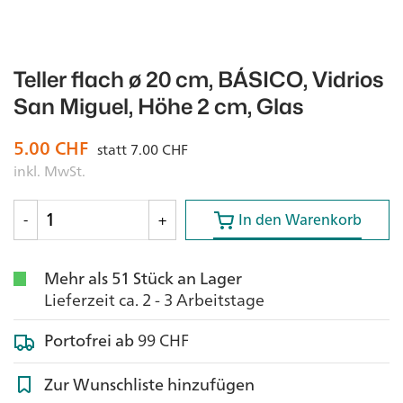
Teller flach ø 20 cm, BÁSICO, Vidrios
San Miguel, Höhe 2 cm, Glas
5.00
CHF
statt
7.00
CHF
inkl. MwSt.
In den Warenkorb
In den Warenkorb
-
+
Mehr als 51 Stück an Lager
Lieferzeit ca. 2 - 3 Arbeitstage
Portofrei ab
99 CHF
Zur Wunschliste hinzufügen