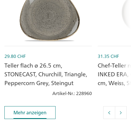
29.80
CHF
31.35
CHF
Teller flach ø 26.5 cm,
Chef-Teller 
STONECAST, Churchill, Triangle,
INKED ERA, C
Peppercorn Grey, Steingut
cm, Weiss, S
Artikel-Nr.
: 228960
Mehr anzeigen
Mehr anzeigen