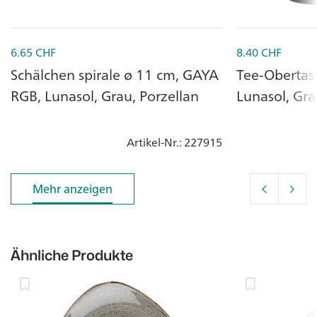
6.65
CHF
8.40
CHF
Schälchen spirale ø 11 cm, GAYA
Tee-Obertas
RGB, Lunasol, Grau, Porzellan
Lunasol, Gra
Artikel-Nr.
: 227915
Mehr anzeigen
Mehr anzeigen
Ähnliche Produkte