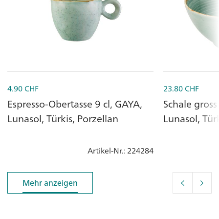
4.90
CHF
23.80
CHF
Espresso-Obertasse 9 cl, GAYA,
Schale gross
Lunasol, Türkis, Porzellan
Lunasol, Türk
Artikel-Nr.
: 224284
Mehr anzeigen
Mehr anzeigen