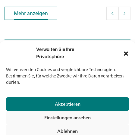
Mehr anzeigen
Mehr anzeigen
Verwalten Sie Ihre
Kontakt
Kontakt
Privatsphäre
Wir verwenden Cookies und vergleichbare Technologien.
Newsletter
Newsletter
Bestimmen Sie, für welche Zwecke wir Ihre Daten verarbeiten
dürfen.
Akzeptieren
© 2026 Banholzer AG
Einstellungen ansehen
Impressum
Datenschutz
Ablehnen