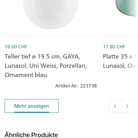
18.60
CHF
17.80
CHF
Teller tief ø 19.5 cm, GAYA,
Platte 35 x 
Lunasol, Uni Weiss, Porzellan,
Lunasol, Oval
Ornament blau
Artikel-Nr.
: 223738
Mehr anzeigen
Mehr anzeigen
Ähnliche Produkte