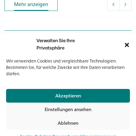
Mehr anzeigen
Mehr anzeigen
Verwalten Sie Ihre
Kontakt
Kontakt
Privatsphäre
Wir verwenden Cookies und vergleichbare Technologien.
Newsletter
Newsletter
Bestimmen Sie, für welche Zwecke wir Ihre Daten verarbeiten
dürfen.
Akzeptieren
© 2026 Banholzer AG
Einstellungen ansehen
Impressum
Datenschutz
Ablehnen
AGB
Jet
Medien & Downloads