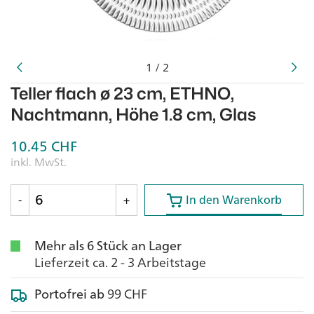
1
/
2
Teller flach ø 23 cm, ETHNO,
Nachtmann, Höhe 1.8 cm, Glas
10.45
CHF
inkl. MwSt.
In den Warenkorb
In den Warenkorb
-
+
Mehr als 6 Stück an Lager
Lieferzeit ca. 2 - 3 Arbeitstage
Portofrei ab
99 CHF