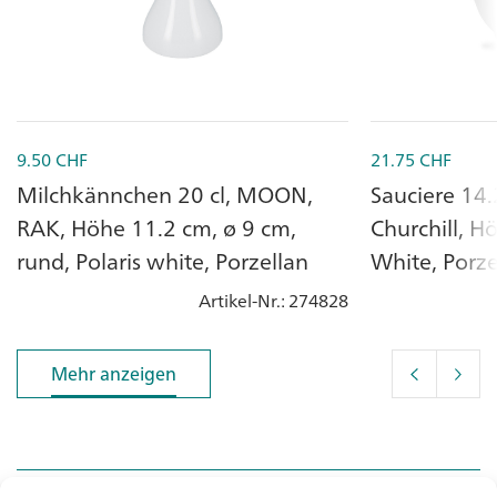
9.50
CHF
21.75
CHF
Milchkännchen 20 cl, MOON,
Sauciere 14.
RAK, Höhe 11.2 cm, ø 9 cm,
Churchill, H
rund, Polaris white, Porzellan
White, Porze
Artikel-Nr.
: 274828
Mehr anzeigen
Mehr anzeigen