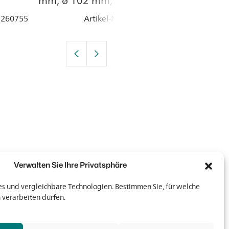
mm, ø 102 mm, Rund,
Seltmann, Hö
Uni Weiss, Porzellan
cm, Rund, Wei
: 260755
Artikel-Nr.
: 260745
Artik
Porzellan
Verwalten Sie Ihre Privatsphäre
 und vergleichbare Technologien. Bestimmen Sie, für welche
 verarbeiten dürfen.
Newsletter
Newsletter