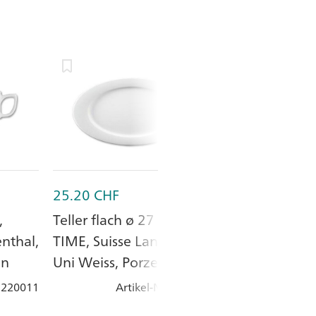
25.20
CHF
88.95
CHF
,
Teller flach ø 27 cm,
Salatschüssel 
nthal,
TIME, Suisse Langenthal,
TIME, Suisse 
an
Uni Weiss, Porzellan
Uni Weiss, Por
: 220011
Artikel-Nr.
: 220020
Artik