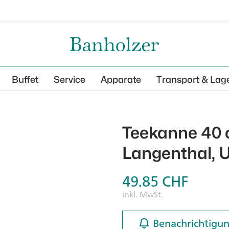
Buffet
Service
Apparate
Transport & Lag
Teekanne 40 c
Langenthal, U
49.85
CHF
inkl. MwSt.
Benachrichtigun
Benachrichtigun