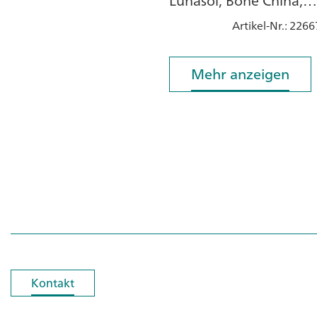
Lunasol, Bone China,
Porzellan
Artikel-Nr.
: 2266
Mehr anzeigen
Mehr anzeigen
Kontakt
Kontakt