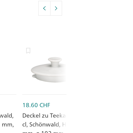
18.60
CHF
30.90
CHF
nwald,
Deckel zu Teekanne 80
Kaffeekanne 
2 mm,
cl, Schönwald, Höhe 39
Deckel 34 cl,