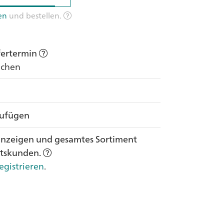
en
und bestellen.
efertermin
Wochen
zufügen
anzeigen und gesamtes Sortiment
ftskunden.
egistrieren
.