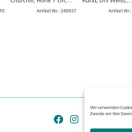
Churchill, Höhe 7 cm,
Rund, Uni Weiss,
Rund, Onyx Black,
Porzellan
70
Artikel-Nr.
: 240937
Artikel-Nr.
Steingut
Wir verwenden Cookies
Zwecke wir Ihre Daten