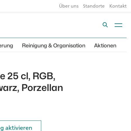
Über uns
Standorte
Kontakt
erung
Reinigung & Organisation
Aktionen
 25 cl, RGB,
arz, Porzellan
g aktivieren
g aktivieren