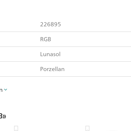
226895
RGB
Lunasol
Porzellan
n
B»