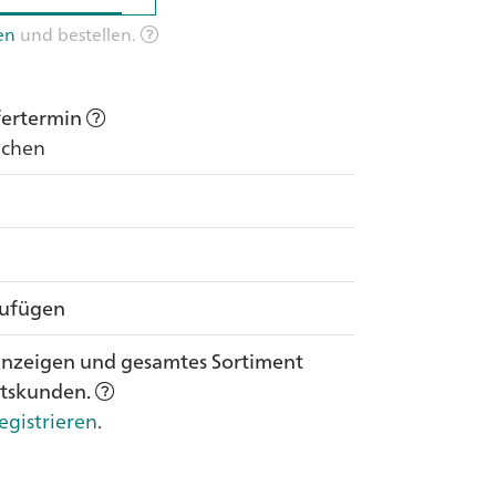
en
und bestellen.
efertermin
Wochen
zufügen
anzeigen und gesamtes Sortiment
ftskunden.
egistrieren
.