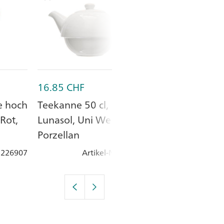
16.85
CHF
4.20
CHF
e hoch
Teekanne 50 cl, RGB,
Espresso-Unte
 Rot,
Lunasol, Uni Weiss,
12.5 cm, RGB,
Porzellan
Rot, Porzellan,
unten: weiss
: 226907
Artikel-Nr.
: 226890
Artik