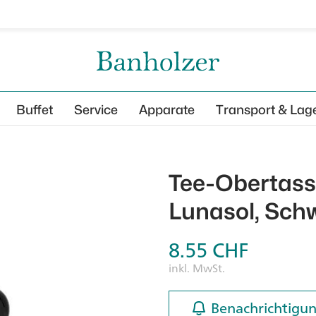
Buffet
Service
Apparate
Transport & Lag
Tee-Obertasse
Lunasol, Schw
8.55
CHF
inkl. MwSt.
Benachrichtigun
Benachrichtigun