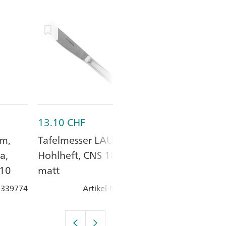
13.10
CHF
7.45
CHF
cm,
Tafelmesser LAUSANNE,
Tafelmesser H
a,
Hohlheft, CNS 18/10,
Hit/Zürich Elit
/10
matt
matt
: 339774
Artikel-Nr.
: 330607
Artik