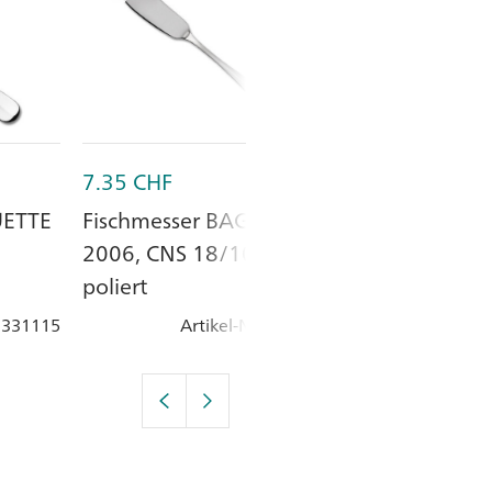
7.35
CHF
5.15
CHF
UETTE
Fischmesser BAGUETTE
Dessertmesser
2006, CNS 18/10,
BAGUETTE 20
poliert
20 cm, Monob
18/10, poliert
: 331115
Artikel-Nr.
: 331118
Artik