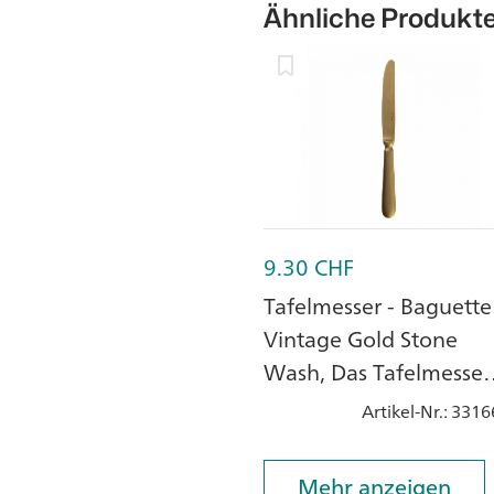
Ähnliche Produkt
9.30
CHF
Tafelmesser - Baguette
Vintage Gold Stone
Wash, Das Tafelmesser
Baguette Vintage in
Artikel-Nr.
: 3316
Mehr anzeigen
Mehr anzeigen