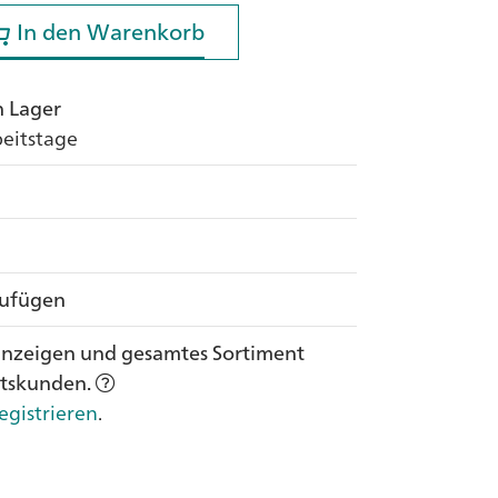
In den Warenkorb
In den Warenkorb
n Lager
rbeitstage
zufügen
anzeigen und gesamtes Sortiment
ftskunden.
egistrieren
.