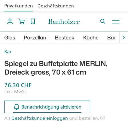
Privatkunden
Geschäftskunden
Glas
Porzellan
Besteck
Küche
Bar
B
Bar
Spiegel zu Buffetplatte MERLIN,
Dreieck gross, 70 x 61 cm
76.30
CHF
inkl. MwSt.
Benachrichtigung aktivieren
Benachrichtigung aktivieren
Als
Geschäftskunde einloggen
und bestellen.