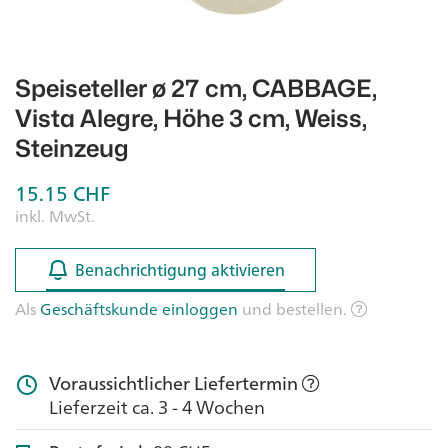
Speiseteller ø 27 cm, CABBAGE,
Vista Alegre, Höhe 3 cm, Weiss,
Steinzeug
15.15
CHF
inkl. MwSt.
Benachrichtigung aktivieren
Benachrichtigung aktivieren
Als
Geschäftskunde einloggen
und bestellen.
Voraussichtlicher Liefertermin
Lieferzeit ca. 3 - 4 Wochen