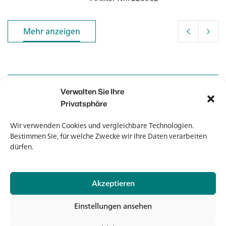
Mehr anzeigen
Mehr anzeigen
Verwalten Sie Ihre
Kontakt
Kontakt
Privatsphäre
Wir verwenden Cookies und vergleichbare Technologien.
Newsletter
Newsletter
Bestimmen Sie, für welche Zwecke wir Ihre Daten verarbeiten
dürfen.
Akzeptieren
© 2026 Banholzer AG
Einstellungen ansehen
Impressum
Datenschutz