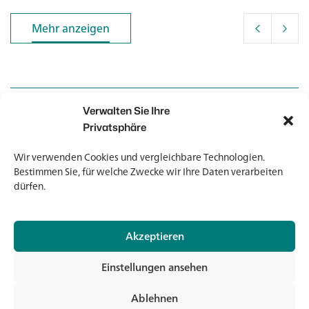
Mehr anzeigen
Mehr anzeigen
Verwalten Sie Ihre
Kontakt
Kontakt
Privatsphäre
Wir verwenden Cookies und vergleichbare Technologien.
Newsletter
Newsletter
Bestimmen Sie, für welche Zwecke wir Ihre Daten verarbeiten
dürfen.
Akzeptieren
© 2026 Banholzer AG
Einstellungen ansehen
Impressum
Datenschutz
Ablehnen