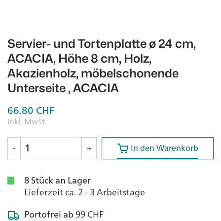
Servier- und Tortenplatte ø 24 cm,
ACACIA, Höhe 8 cm, Holz,
Akazienholz, möbelschonende
Unterseite , ACACIA
66.80
CHF
inkl. MwSt.
In den Warenkorb
In den Warenkorb
-
+
8 Stück an Lager
Lieferzeit ca. 2 - 3 Arbeitstage
Portofrei ab
99 CHF