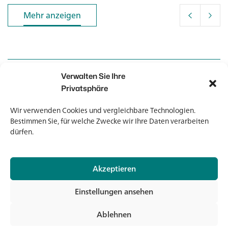
Mehr anzeigen
Mehr anzeigen
Verwalten Sie Ihre
Kontakt
Kontakt
Privatsphäre
Wir verwenden Cookies und vergleichbare Technologien.
Newsletter
Newsletter
Bestimmen Sie, für welche Zwecke wir Ihre Daten verarbeiten
dürfen.
Akzeptieren
© 2026 Banholzer AG
Einstellungen ansehen
Impressum
Datenschutz
Ablehnen
AGB