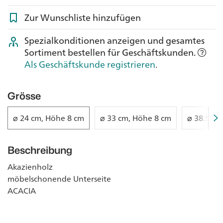
Zur Wunschliste hinzufügen
Spezialkonditionen anzeigen und gesamtes
Sortiment bestellen für Geschäftskunden.
Als Geschäftskunde registrieren
.
Grösse
⌀ 24 cm, Höhe 8 cm
⌀ 33 cm, Höhe 8 cm
⌀ 38.5 cm
Beschreibung
Akazienholz
möbelschonende Unterseite
ACACIA