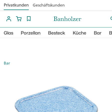
string(60)
Privatkunden
Geschäftskunden
"/mnt/cache/banholzer/wp643_/f5963a0fbb5dd5d62f707b
bool(false)
Glas
Porzellan
Besteck
Küche
Bar
B
Bar