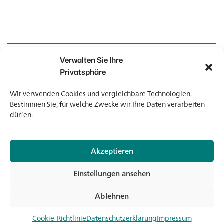
Verwalten Sie Ihre
Kontakt
Kontakt
Privatsphäre
Wir verwenden Cookies und vergleichbare Technologien.
Newsletter
Newsletter
Bestimmen Sie, für welche Zwecke wir Ihre Daten verarbeiten
dürfen.
Akzeptieren
© 2026 Banholzer AG
Einstellungen ansehen
Impressum
Datenschutz
Ablehnen
AGB
Jet
Medien & Downloads
Cookie-Richtlinie
Datenschutzerklärung
Impressum