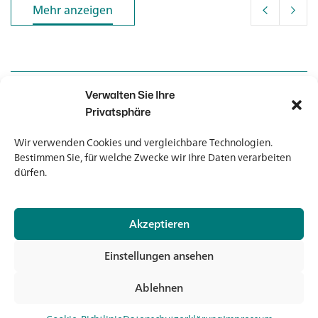
Mehr anzeigen
Mehr anzeigen
Verwalten Sie Ihre
Kontakt
Kontakt
Privatsphäre
Wir verwenden Cookies und vergleichbare Technologien.
Newsletter
Newsletter
Bestimmen Sie, für welche Zwecke wir Ihre Daten verarbeiten
dürfen.
Akzeptieren
© 2026 Banholzer AG
Einstellungen ansehen
Impressum
Datenschutz
Ablehnen
AGB
Jet