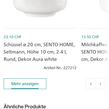
23.10
CHF
13.50
CHF
Schüssel ø 20 cm, SENTO HOME,
Milchkaffee-
Seltmann, Höhe 10 cm, 2.4 l,
SENTO HOME
Rund, Dekor Aura white
cm, Dekor A
Artikel-Nr.
: 227212
Mehr anzeigen
Mehr anzeigen
Ähnliche Produkte