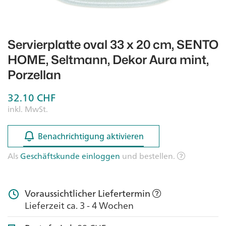
Servierplatte oval 33 x 20 cm, SENTO
HOME, Seltmann, Dekor Aura mint,
Porzellan
32.10
CHF
inkl. MwSt.
Benachrichtigung aktivieren
Benachrichtigung aktivieren
Als
Geschäftskunde einloggen
und bestellen.
Voraussichtlicher Liefertermin
Lieferzeit ca. 3 - 4 Wochen