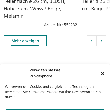
Teller flach ø 26 cm, BLUSH,
Teller ø 26 
Höhe 3 cm, Weiss / Beige,
cm, Beige, 
Melamin
Artikel-Nr.
: 559232
Mehr anzeigen
Mehr anzeigen
Verwalten Sie Ihre
Kontakt
Kontakt
Privatsphäre
Wir verwenden Cookies und vergleichbare Technologien.
Newsletter
Newsletter
Bestimmen Sie, für welche Zwecke wir Ihre Daten verarbeiten
dürfen.