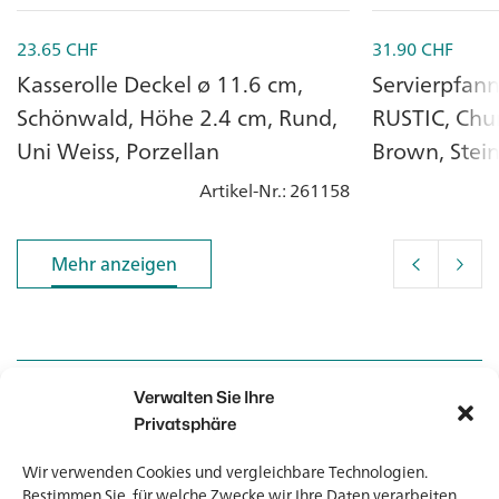
23.65
CHF
31.90
CHF
Kasserolle Deckel ø 11.6 cm,
Servierpfann
Schönwald, Höhe 2.4 cm, Rund,
RUSTIC, Churc
Uni Weiss, Porzellan
Brown, Stei
Artikel-Nr.
: 261158
Mehr anzeigen
Mehr anzeigen
Verwalten Sie Ihre
Kontakt
Kontakt
Privatsphäre
Wir verwenden Cookies und vergleichbare Technologien.
Newsletter
Newsletter
Bestimmen Sie, für welche Zwecke wir Ihre Daten verarbeiten