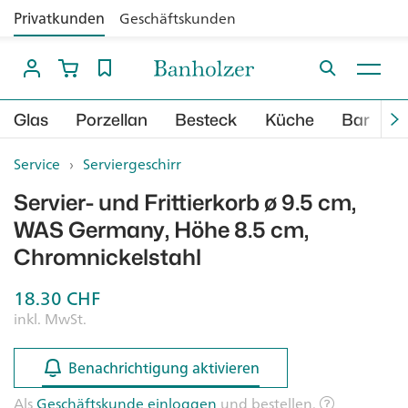
Privatkunden
Geschäftskunden
Glas
Porzellan
Besteck
Küche
Bar
B
Service
›
Serviergeschirr
Servier- und Frittierkorb ø 9.5 cm,
WAS Germany, Höhe 8.5 cm,
Chromnickelstahl
18.30
CHF
inkl. MwSt.
Benachrichtigung aktivieren
Benachrichtigung aktivieren
Als
Geschäftskunde einloggen
und bestellen.