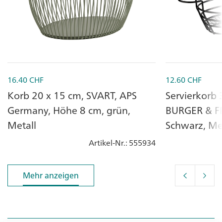
16.40
CHF
12.60
CHF
Korb 20 x 15 cm, SVART, APS
Servierkorb 
Germany, Höhe 8 cm, grün,
BURGER & FR
Metall
Schwarz, Me
Artikel-Nr.
: 555934
Mehr anzeigen
Mehr anzeigen