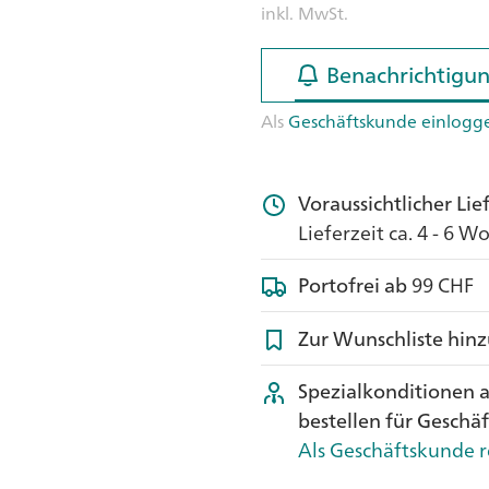
inkl. MwSt.
Benachrichtigun
Benachrichtigun
Als
Geschäftskunde einlogg
Voraussichtlicher Li
Lieferzeit ca. 4 - 6 
Portofrei ab
99 CHF
Zur Wunschliste hin
Spezialkonditionen 
bestellen für Geschä
Als Geschäftskunde r