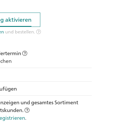
g aktivieren
g aktivieren
en
und bestellen.
efertermin
Wochen
zufügen
anzeigen und gesamtes Sortiment
ftskunden.
egistrieren
.