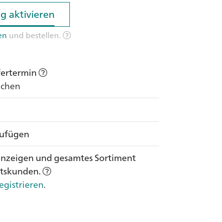
g aktivieren
g aktivieren
en
und bestellen.
efertermin
Wochen
zufügen
anzeigen und gesamtes Sortiment
ftskunden.
egistrieren
.