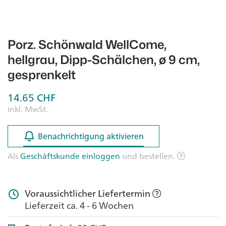
Porz. Schönwald WellCome,
hellgrau, Dipp-Schälchen, ø 9 cm,
gesprenkelt
14.65
CHF
inkl. MwSt.
Benachrichtigung aktivieren
Benachrichtigung aktivieren
Als
Geschäftskunde einloggen
und bestellen.
Voraussichtlicher Liefertermin
Lieferzeit ca. 4 - 6 Wochen